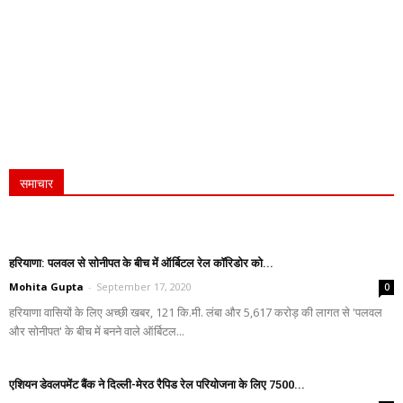
समाचार
हरियाणा: पलवल से सोनीपत के बीच में ऑर्बिटल रेल कॉरिडोर को...
Mohita Gupta
-
September 17, 2020
0
हरियाणा वासियों के लिए अच्छी खबर, 121 कि.मी. लंबा और 5,617 करोड़ की लागत से 'पलवल
और सोनीपत' के बीच में बनने वाले ऑर्बिटल...
एशियन डेवलपमेंट बैंक ने दिल्ली-मेरठ रैपिड रेल परियोजना के लिए 7500...